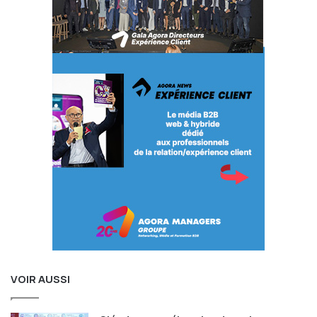
signifie une inclusion dans quatre Magic Quadrants Gartner
en une seule année.
Freshworks
propose aux entreprises de toutes tailles un
logiciel innovant d’engagement, permettant aux équipes
d’acquérir et de garder leurs clients à vie. Les produits SaaS
de Freshworks offrent une vue à 360 degrés du client, sont
prêts à l’emploi, faciles à utiliser et offrent un retour sur
investissement rapide. Basée à San Mateo, en Californie,
l’équipe de Freshworks compte plus de 2 700 salariés qui
travaillent dans différents bureaux à travers le monde.
Propos recueillis par Geoffroy Framery, directeur de la
rédaction d’Agora News Expérience Client, lors des
Agora
Live Expérience Client
VOIR AUSSI