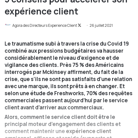
expérience client
Agora des Directeurs Experience Client
F
26 juillet 2021
o
l
Le traumatisme subi à travers la crise du Covid 19
l
combiné aux pressions budgétaires va hausser
o
considérablement le niveau d’exigence et de
w
vigilance des clients. Près 75 % des Américains
o
interrogés par Mckinsey affirment, du fait de la
n
crise, que s’ils ne sont pas satisfaits d’une relation
X
avec une marque, ils sont prêts à en changer. Et
selon une étude de Freshworks, 70% des requêtes
commerciales passent aujourd’hui par le service
client avant d’arriver aux commerciaux.
Alors, comment le service client doit être le
principal moteur d’engagement des clients et
comment maintenir une
expérience client