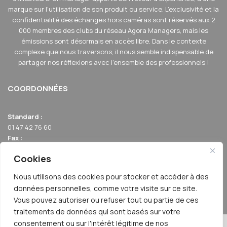
marque sur l’utilisation de son produit ou service. L’exclusivité et la
confidentialité des échanges hors caméras sont réservés aux 2
000 membres des clubs du réseau Agora Managers, mais les
émissions sont désormais en accès libre. Dans le contexte
complexe que nous traversons, il nous semble indispensable de
partager nos réflexions avec l'ensemble des professionnels !
COORDONNÉES
Standard :
01 47 42 76 60
Fax :
01 40 17 99 21
Cookies
Email :
relation-membres@agoraclubs.fr
Nous utilisons des cookies pour stocker et accéder à des
Adresse :
données personnelles, comme votre visite sur ce site.
42 avenue de la Grande Armée 75017 PARIS
Vous pouvez autoriser ou refuser tout ou partie de ces
traitements de données qui sont basés sur votre
consentement ou sur l'intérêt légitime de nos