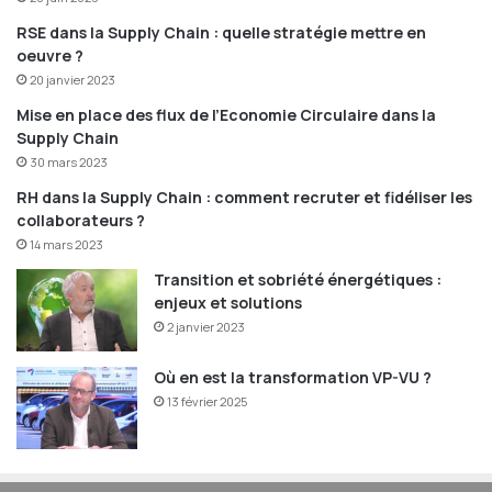
l’entreprise.
RSE dans la Supply Chain : quelle stratégie mettre en
oeuvre ?
Interview réalisée par Jean-Philippe GUILLAUME,
Directeur de
20 janvier 2023
la rédaction
de
Supply Chain Village
Mise en place des flux de l’Economie Circulaire dans la
Supply Chain
Agroalimentaire
blockchain
30 mars 2023
RH dans la Supply Chain : comment recruter et fidéliser les
CARREFOUR
Distribution
collaborateurs ?
14 mars 2023
Garance OSTERNAUD
Transition et sobriété énergétiques :
enjeux et solutions
2 janvier 2023
Où en est la transformation VP-VU ?
13 février 2025