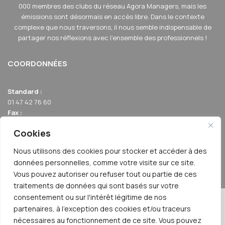
000 membres des clubs du réseau Agora Managers, mais les
émissions sont désormais en accès libre. Dans le contexte
complexe que nous traversons, il nous semble indispensable de
partager nos réflexions avec l'ensemble des professionnels !
COORDONNÉES
Standard :
01 47 42 76 60
Fax :
01 40 17 99 21
Cookies
Email :
relation-membres@agoraclubs.fr
Nous utilisons des cookies pour stocker et accéder à des
Adresse :
données personnelles, comme votre visite sur ce site.
42 avenue de la Grande Armée 75017 PARIS
Vous pouvez autoriser ou refuser tout ou partie de ces
traitements de données qui sont basés sur votre
consentement ou sur l'intérêt légitime de nos
© 2026 | AGORA MANAGERS TV
partenaires, à l'exception des cookies et/ou traceurs
nécessaires au fonctionnement de ce site. Vous pouvez
Contact
Confidentialité
C.G.U
Mentions Légales