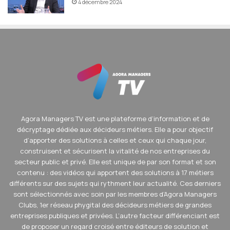
4 décembre 2024
qui suggère que sur ce type de manquement, il peut y avoir
d’une part, des sanctions pécuniaires en fonction du chiffre
d’affaires et d’autre part, un accès restreint aux marchés
publics par exemple. Je rappelle que c’est une proposition
de loi à l’étude qui n’est pas encore en débat à l’Assemblée.
Alexandre Carré : On est loin de voter cette loi ?
Anne-Claire Forel :
SesamLLD travaille et a travaillé avec le
député pour apporter certaines modifications et certaines
Agora Managers TV est une plateforme d’information et de
spécificités pour la location. Et hier, une autre proposition
décryptage dédiée aux décideurs métiers. Elle a pour objectif
de loi a été déposée par une autre député de l’Ain et qui, en
d’apporter des solutions à celles et ceux qui chaque jour,
revanche, ne propose pas de sanction mais qui accélère
construisent et sécurisent la vitalité de nos entreprises du
encore le verdissement en réduisant le parc automobile
secteur public et privé. Elle est unique de par son format et son
contenu : des vidéos qui apportent des solutions à 17 métiers
français.
différents sur des sujets qui rythment leur actualité. Ces derniers
sont sélectionnés avec soin par les membres d’Agora Managers
Alexandre Proux :
Il y a un point très important sur cette
Clubs, 1er réseau phygital des décideurs métiers de grandes
proposition loi. Actuellement, on a sur une base des
entreprises publiques et privées. L’autre facteur différenciant est
véhicules qui sont dits électrifiés, donc on prend le véhicule
de proposer un regard croisé entre éditeurs de solution et