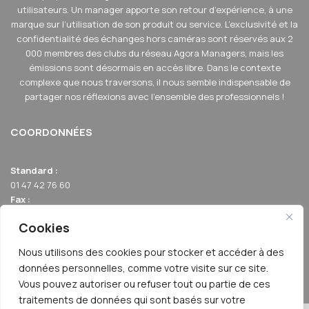
utilisateurs. Un manager apporte son retour d’expérience, à une
hybride. Dans la proposition qui est faite, ils ne veulent
marque sur l’utilisation de son produit ou service. L’exclusivité et la
prendre en compte que les véhicules full électrique ou
confidentialité des échanges hors caméras sont réservés aux 2
hydrogène à zéro grammes de CO2, ce qu’on appelle des
000 membres des clubs du réseau Agora Managers, mais les
véhicules à très faibles émissions.
émissions sont désormais en accès libre. Dans le contexte
complexe que nous traversons, il nous semble indispensable de
partager nos réflexions avec l'ensemble des professionnels !
Et cela bien entendu va changer la donne en termes de
pourcentage de renouvellement.
COORDONNÉES
Alexandre Carré : Et donc, quelle est la
problématique ?
Standard :
01 47 42 76 60
Alexandre Proux :
Aujourd’hui, nous sommes à 12,5 % sur
Fax :
01 40 17 99 21
les véhicules simplement électrifiés en location longue
Cookies
Email :
durée. Si on prend les hybrides rechargeables dans le calcul,
relation-membres@agoraclubs.fr
ce qui est le cas actuellement, on monte à 25 %. Et donc,
Nous utilisons des cookies pour stocker et accéder à des
Adresse :
données personnelles, comme votre visite sur ce site.
on est pleinement dans ce que la LOM nous demande
42 avenue de la Grande Armée 75017 PARIS
Vous pouvez autoriser ou refuser tout ou partie de ces
aujourd’hui pour 2024.
traitements de données qui sont basés sur votre