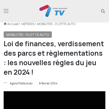
Menu
R
Accueil
|
MÉTIERS
|
MOBILITÉS - FLOTTE AUTO
MOBILITÉS - FLOTTE AUTO
Loi de finances, verdissement
des parcs et règlementations
: les nouvelles règles du jeu
en 2024 !
Agora Flotte Auto
8 février 2024