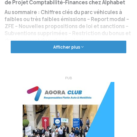
de Projet Comptabilité-Finances chez Alphabet
Au sommaire : Chiffres clés du parc véhicules à
faibles ou très faibles émissions – Report modal –
ZFE – Nouvelles propositions de loi et sanctions –
Subventions supprimées – Restriction du bonus et
durcissement du malus écologiques –
Renforcement des taxes annuelles sur les
Afficher plus
émissions de CO² et des polluants
atmosphériques – Fiscalité des véhicules de
fonction.
PUB
Alexandre Carré : Quelles sont les actions du
Syndicat des Entreprises des Services
Automobiles en LLD et des Mobilités (SESAMLLD) ?
Anne-Claire Forel :
C’est le syndicat qui représente les
sociétés de location de voitures en longue durée en
France. Cela représente près de 2 millions de véhicules
gérés en LLD et 29 % des immatriculations du parc français.