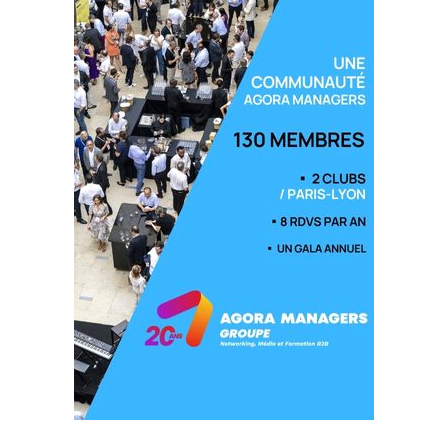
Donc c’est quand même assez important et cela
représente 1 véhicule sur 3 en LLD aujourd’hui.
Et si on fait un focus uniquement sur le parc entreprises,
c’est 62 % du marché qui est équipé aujourd’hui en location
longue durée. Et le SesamLLD a 35 adhérents aujourd’hui.
Alexandre Carré : Alors on va parler du
verdissement des parcs. Mais j’aimerais d’abord
que l’on fasse un point assez rapide sur la loi LOM.
Anne-Claire Forel :
La loi LOM est la Loi d’Orientation des
Mobilités qui est l’un des premiers verdissement du parc
automobile français. Pour 2024, elle donne l’obligation aux
entreprises qui possèdent un parc de plus de 100 véhicules
et qui le gère directement ou indirectement de renouveler
au minimum de 20 % leur parc avec des véhicules à faibles
ou très faibles émissions.