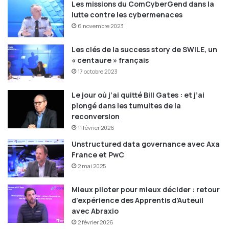
Les missions du ComCyberGend dans la
* Future Of IT Tour 2025 est un événement d’Agora
lutte contre les cybermenaces
Managers Groupe à l’initiative de l’Agora des DSI, CDO et
6 novembre 2023
RSSI. Il a proposé 30 workshops interactifs en janvier : Lyon
le 16 janvier, Bordeaux le 23 janvier, Nantes le 30 janvier et
Les clés de la success story de SWILE, un
Paris les 17 et 24 janvier.
« centaure » français
17 octobre 2023
Rendez-vous pour la 3e édition de Future Of IT, le jeudi
Le jour où j’ai quitté Bill Gates : et j’ai
19 juin 2025. Cet événement unique réunira plus de
plongé dans les tumultes de la
220 DSI, RSSI et Chiefs Data Officers à Paris.
reconversion
11 février 2026
Inscription
Unstructured data governance avec Axa
France et PwC
2 mai 2025
Mieux piloter pour mieux décider : retour
d’expérience des Apprentis d’Auteuil
avec Abraxio
2 février 2026