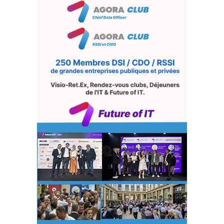
conformité renforcée pour les départements RH et
compliance, et surtout, une meilleure détection des
ransomwares. Rubrik analyse les anomalies sur OneDrive,
SharePoint et les emails, pour identifier les vecteurs
d’attaque. « OneDrive représente un vecteur d’attaque
significatif, explique Nicolas Groh. Il y a quelque temps,
Microsoft a fusionné les OneDrive personnels et
professionnels sur les ordinateurs portables, qu’il s’agisse
de PC d’entreprise ou personnels. Cette intégration crée
des failles potentielles : une compromission à domicile peut
malheureusement entraîner une vulnérabilité pour
l’entreprise.
Face à ce type de risque, nous combinons nos solutions de
sauvegarde avec des indicateurs de compromission
provenant d’autres acteurs du marché. L’objectif est de
pouvoir alerter directement les équipes IT. Par exemple, si
un fichier suspect apparaît dans le OneDrive d’un