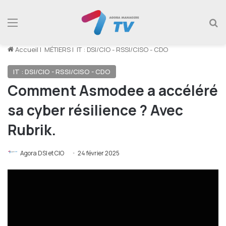
Menu
R
Accueil
|
MÉTIERS
|
IT : DSI/CIO - RSSI/CISO - CDO
IT : DSI/CIO - RSSI/CISO - CDO
Comment Asmodee a accéléré
sa cyber résilience ? Avec
Rubrik.
Agora DSI et CIO
24 février 2025