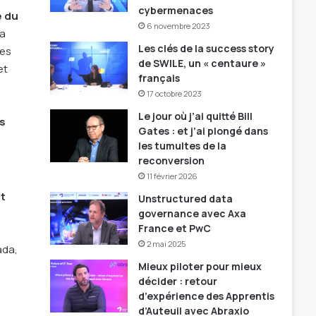
cybermenaces
e du
6 novembre 2023
la
Les clés de la success story
ues
de SWILE, un « centaure »
et
français
17 octobre 2023
Le jour où j’ai quitté Bill
s
Gates : et j’ai plongé dans
les tumultes de la
reconversion
11 février 2026
nt
Unstructured data
governance avec Axa
France et PwC
2 mai 2025
ada,
Mieux piloter pour mieux
décider : retour
d’expérience des Apprentis
d’Auteuil avec Abraxio