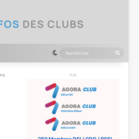
NKEDIN
Switch skin
Recher
ns,
PUB