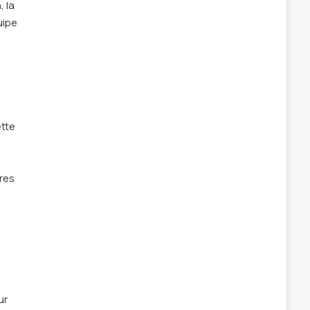
 la
uipe
ette
ires
ur