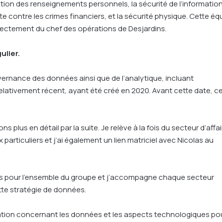
tion des renseignements personnels, la sécurité de l’information,
te contre les crimes financiers, et la sécurité physique. Cette éq
rectement du chef des opérations de Desjardins.
ulier.
vernance des données ainsi que de l’analytique, incluant
t relativement récent, ayant été créé en 2020. Avant cette date, c
 plus en détail par la suite. Je relève à la fois du secteur d’affa
particuliers et j’ai également un lien matriciel avec Nicolas au
ées pour l’ensemble du groupe et j’accompagne chaque secteur
ette stratégie de données.
ation concernant les données et les aspects technologiques po