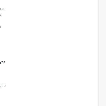
des
s
n
yer
 que