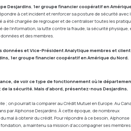
upe Desjardins
,
1er groupe financier coopératif en Amériqu
pondre à cet incident et renforcer sa posture de sécurité avec 
té a été chargée de regrouper et de centraliser toutes les pratiq
é de l’information, la lutte contre la fraude, la sécurité physique, 
es données et des membres.
 données et Vice-Président Analytique membres et client
dins, 1er groupe financier coopératif en Amérique du Nord
.
n France, de voir ce type de fonctionnement où le départeme
 de la sécurité. Mais d’abord, présentez-nous Desjardins.
lle ; on pourrait la comparer au Crédit Mutuel en Europe. Au Can
5 ans par Alphonse Desjardins. À cette époque, de nombreux
du mal à obtenir du crédit. Pour répondre à ce besoin, Alphonse
s sa fondation, a maintenu sa mission d’accompagner ses membres