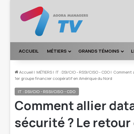
ACCUEIL
MÉTIERS
GRANDS TÉMOINS
L
Accueil
|
MÉTIERS
|
IT : DSI/CIO - RSSI/CISO - CDO
|
Comment all
1er groupe financier coopératif en Amérique du Nord
IT : DSI/CIO - RSSI/CISO - CDO
Comment allier data
sécurité ? Le retour