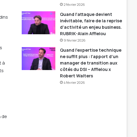
2 février 2026
Quand l’attaque devient
dins
inévitable, faire de la reprise
d’activité un enjeu business.
RUBRIK-Alain Afflelou
9 février 2026
s
Quand l’expertise technique
ne suffit plus : l’apport d’un
t à
manager de transition aux
côtés du DSI – Afflelou x
ts
Robert Walters
4 février 2026
n de