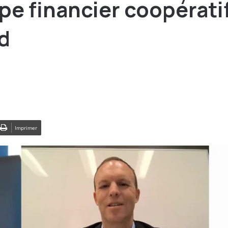
pe financier coopérati
d
Imprimer