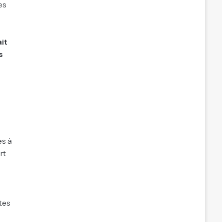
es
it
s
es à
rt
ntes