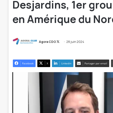
Desjardins, 1er grou
en Amérique du Nor
Follow
on
Agora CDO
28 juin 2024
X
Facebook
X
Linkedin
Partager par email