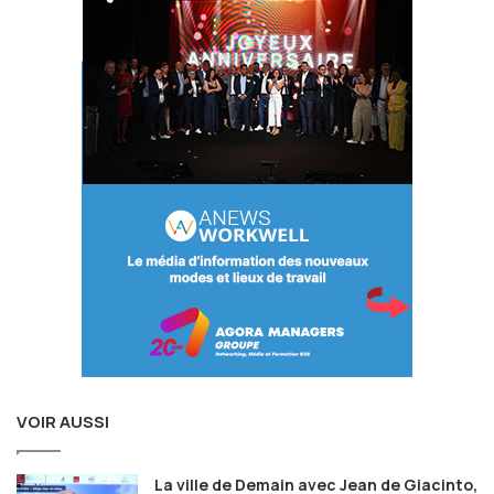
le Facility Management.
Ses solutions permettent la digitalisation des bâtiments et
services en intégrant le paysage diversifié des
technologies smart building, les solutions d’entreprises et
les données au sein d’une source unique et fiable et
transformant cela en valeur pour les propriétaires ou
occupants des bâtiments, les utilisateurs et les
prestataires de services. Planon compte plus de 2 500
entreprises clientes dans le monde.
Interview réalisée par
Lionel COTTIN
lors des
AGORA LIVE
IMMOBILIER D’ENTREPRISE
VOIR AUSSI
La ville de Demain avec Jean de Giacinto,