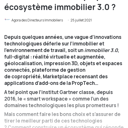
écosystème immobilier 3.0 ?
Agora des Directeurs Immobiliers
25 juillet 2021
Depuis quelques années, une vague d’innovations
technologiques déferle sur l’immobilier et
l’environnement de travail, soit un
immobilier 3.0
,
full-digital :
réalité virtuelle
et
augmentée
,
géolocalisation
,
impression 3D
, objets et espaces
connectés, plateforme de gestion
de copropriété, Marketplace recensant des
applications d’add-ons de la PropTech…
A tel point que l’institut Gartner classe, depuis
2016, le « smart workspace » comme l’un des
domaines technologiques les plus prometteurs !
Mais comment faire les bons choix et s’assurer de
tirer le meilleur parti de ces technologies
? Comment construire un écosystème qui réponde