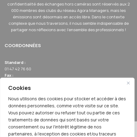
confidentialité des échanges hors caméras sont réservés aux 2
000 membres des clubs du réseau Agora Managers, mais les
émissions sont désormais en accès libre. Dans le contexte
complexe que nous traversons, il nous semble indispensable de
partager nos réflexions avec l'ensemble des professionnels !
COORDONNÉES
Standard :
01 47 42 76 60
Fax :
01 40 17 99 21
Cookies
Email :
relation-membres@agoraclubs.fr
Nous utilisons des cookies pour stocker et accéder à des
Adresse :
données personnelles, comme votre visite sur ce site.
42 avenue de la Grande Armée 75017 PARIS
Vous pouvez autoriser ou refuser tout ou partie de ces
traitements de données qui sont basés sur votre
consentement ou sur l'intérêt légitime de nos
© 2026 | AGORA MANAGERS TV
partenaires, à l'exception des cookies et/ou traceurs