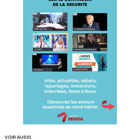
Membre de la Commission d’enquête chargée d’évaluer la
gestion des conséquences de l’incendie de l’usine Lubrizol
Charlotte GOUJON, Maire de Petit-Quevilly & VP de la
Métropole Rouen Normandie
Restez informé(e) des dernières actualités du média
ANews
Sécurité
, abonnez-vous à la newsletter
http://bit.ly/NewsSecu
Débat animé par Eric de Riedmatten.
Editeur : Agora Médias
ANews Sécurité
Lubrizol
VOIR AUSSI