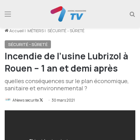
Menu
R
Accueil
|
MÉTIERS
|
SÉCURITÉ - SÛRETÉ
SÉCURITÉ - SÛRETÉ
Incendie de l’usine Lubrizol à
Rouen – 1 an et demi après
quelles conséquences sur le plan économique,
sanitaire et environnemental ?
Follow
ANews securite
30 mars 2021
on
X