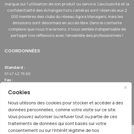
marque sur l’utilisation de son produit ou service. L’exclusivité et la
confidentialité des échanges hors caméras sont réservés aux 2
000 membres des clubs du réseau Agora Managers, mais les
émissions sont désormais en accès libre. Dans le contexte
complexe que nous traversons, il nous semble indispensable de
partager nos réflexions avec l'ensemble des professionnels !
COORDONNÉES
Standard :
01 47 42 76 60
Fax :
01 40 17 99 21
Cookies
Email :
relation-membres@agoraclubs.fr
Nous utilisons des cookies pour stocker et accéder à des
Adresse :
données personnelles, comme votre visite sur ce site.
42 avenue de la Grande Armée 75017 PARIS
Vous pouvez autoriser ou refuser tout ou partie de ces
traitements de données qui sont basés sur votre
consentement ou sur l'intérêt légitime de nos